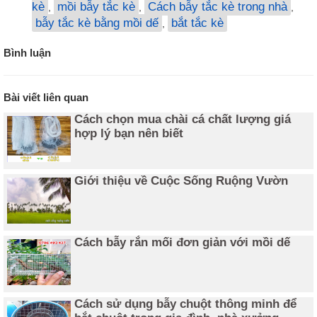
kè
mồi bẫy tắc kè
Cách bẫy tắc kè trong nhà
,
,
,
bẫy tắc kè bằng mồi dế
bắt tắc kè
,
Bình luận
Bài viết liên quan
Cách chọn mua chài cá chất lượng giá
hợp lý bạn nên biết
Giới thiệu về Cuộc Sống Ruộng Vườn
Cách bẫy rắn mối đơn giản với mồi dế
Cách sử dụng bẫy chuột thông minh để