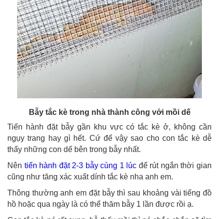
Bẫy tắc kè trong nhà thành công với mồi dế
Tiến hành đặt bẫy gần khu vực có tắc kè ở, không cần
ngụy trang hay gì hết. Cứ để vậy sao cho con tắc kè dễ
thấy những con dế bên trong bẫy nhất.
Nên
tiến hành đặt 2-3 bẫy cùng 1 lúc
để rút ngắn thời gian
cũng như tăng xác xuất dính tắc kè nha anh em.
Thông thường anh em đặt bẫy thì sau khoảng vài tiếng đồ
hồ hoặc qua ngày là có thể thăm bẫy 1 lần được rồi ạ.