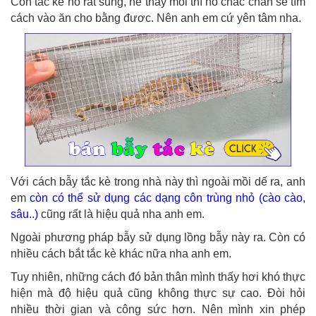
Con tắc kè nó rất sung, hễ thấy mồi thì nó chắc chắn sẽ tìm
cách vào ăn cho bằng đươc. Nên anh em cứ yên tâm nha.
Với cách bẫy tắc kè trong nhà này thì ngoài mồi dế ra, anh
em
còn có thể sử dụng các dạng côn trùng nhỏ (cào cào,
sâu..)
cũng rất là hiệu quả nha anh em.
Ngoài phương pháp bẫy sử dụng lồng bẫy này ra. Còn có
nhiều cách bắt tắc kè khác nữa nha anh em.
Tuy nhiên, những cách đó bản thân mình thấy hơi khó thực
hiện mà độ hiệu quả cũng không thực sự cao. Đòi hỏi
nhiều thời gian và công sức hơn. Nên mình xin phép