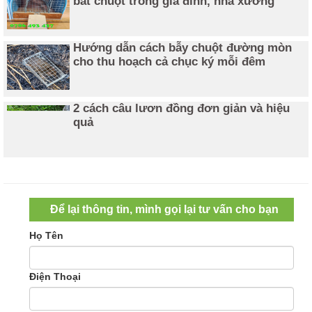
bắt chuột trong gia đình, nhà xưởng
Hướng dẫn cách bẫy chuột đường mòn
cho thu hoạch cả chục ký mỗi đêm
2 cách câu lươn đồng đơn giản và hiệu
quả
Để lại thông tin, mình gọi lại tư vấn cho bạn
Họ Tên
Điện Thoại