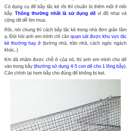
Có dụng cụ để bẫy tắc kè rồi thì chuẩn bị thêm một ít mồi
bẫy.
Thông thường nhất là sử dụng dế
vì độ nhại và
cũng rất dễ tìm mua.
Rồi, nói chung thì cách bẫy tắc kè trong nhà đơn giản lắm
ạ. Đòi hỏi anh em mình chỉ cần
quan sát được khu vực tắc
kè thường hay ở
(tường nhà, trần nhà, cách ngóc ngách
khác..)
Khi đã nhắm được chỗ ở của nó, thì anh em mình cho dế
vào trong bẫy
(thường sử dụng 4-5 con dế cho 1 lồng bẫy)
.
Căn chỉnh lại hom bẫy cho đúng để không bị kẹt.