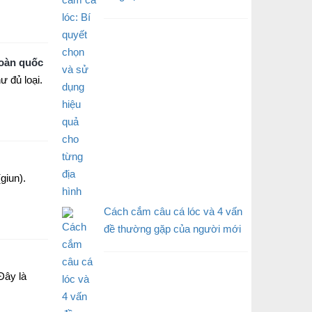
toàn quốc
ư đủ loại.
giun).
Cách cắm câu cá lóc và 4 vấn
đề thường gặp của người mới
Đây là