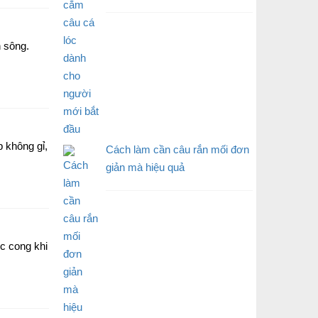
n sông.
p không gỉ,
Cách làm cần câu rắn mối đơn
giản mà hiệu quả
c cong khi