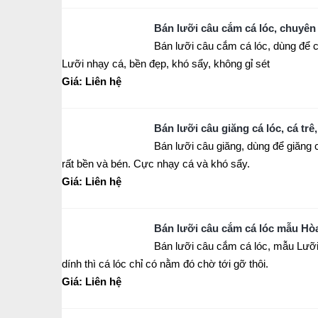
Bán lưỡi câu cắm cá lóc, chuyên l
Bán lưỡi câu cắm cá lóc, dùng để cắ
Lưỡi nhạy cá, bền đẹp, khó sẩy, không gỉ sét
Giá: Liên hệ
Bán lưỡi câu giăng cá lóc, cá trê
Bán lưỡi câu giăng, dùng để giăng câ
rất bền và bén. Cực nhạy cá và khó sẩy.
Giá: Liên hệ
Bán lưỡi câu cắm cá lóc mẫu Hòa
Bán lưỡi câu cắm cá lóc, mẫu Lưỡi
dính thì cá lóc chỉ có nằm đó chờ tới gỡ thôi.
Giá: Liên hệ