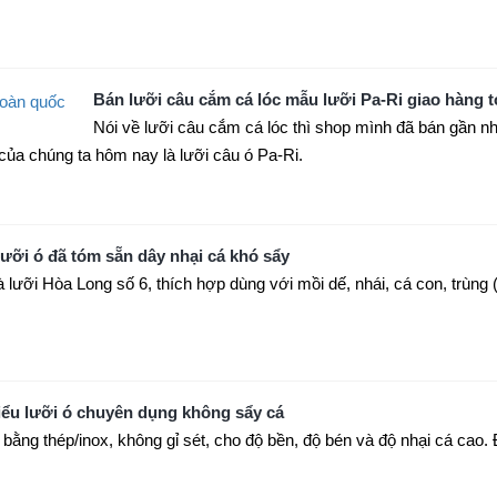
Bán lưỡi câu cắm cá lóc mẫu lưỡi Pa-Ri giao hàng 
Nói về lưỡi câu cắm cá lóc thì shop mình đã bán gần nh
của chúng ta hôm nay là lưỡi câu ó Pa-Ri.
lưỡi ó đã tóm sẵn dây nhại cá khó sẩy
lưỡi Hòa Long số 6, thích hợp dùng với mồi dế, nhái, cá con, trùng (
kiểu lưỡi ó chuyên dụng không sẩy cá
bằng thép/inox, không gỉ sét, cho độ bền, độ bén và độ nhại cá cao. 