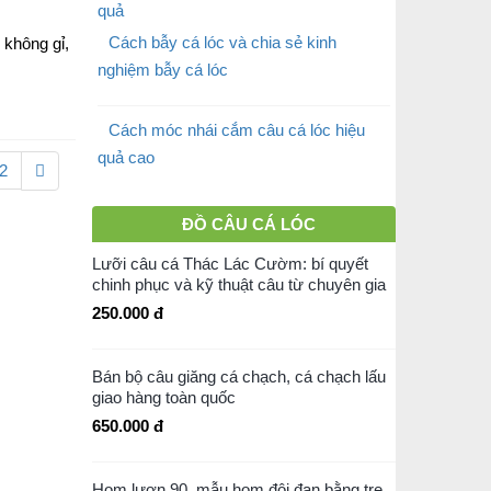
Cách bẫy cá lóc và chia sẻ kinh
 không gỉ,
nghiệm bẫy cá lóc
Cách móc nhái cắm câu cá lóc hiệu
quả cao
2
ĐỒ CÂU CÁ LÓC
Lưỡi câu cá Thác Lác Cườm: bí quyết
chinh phục và kỹ thuật câu từ chuyên gia
250.000 đ
Bán bộ câu giăng cá chạch, cá chạch lấu
giao hàng toàn quốc
650.000 đ
Hom lươn 90, mẫu hom đôi đan bằng tre