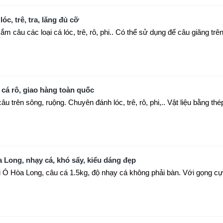
óc, trê, tra, lăng đủ cỡ
m câu các loại cá lóc, trê, rô, phi.. Có thể sử dụng để câu giăng trê
, cá rô, giao hàng toàn quốc
u trên sông, ruộng. Chuyên đánh lóc, trê, rô, phi,.. Vật liệu bằng thé
 Long, nhạy cá, khó sẩy, kiểu dáng đẹp
 Ó Hòa Long, câu cá 1.5kg, độ nhạy cá không phải bàn. Với gọng cự