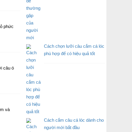
cỏ phức
Cách chọn lưỡi câu cắm cá lóc
phù hợp để có hiệu quả tốt
ỡi câu ó
1m và
Cách cắm câu cá lóc dành cho
người mới bắt đầu