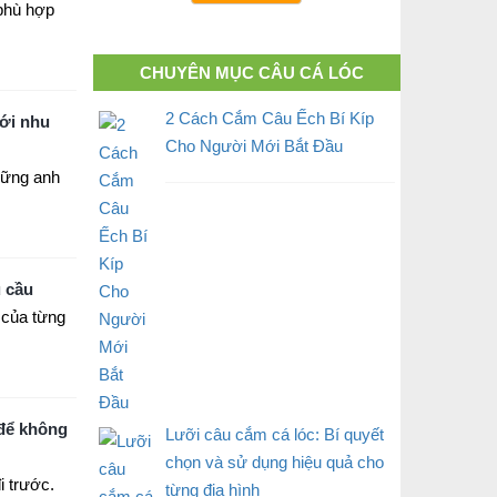
 phù hợp
CHUYÊN MỤC CÂU CÁ LÓC
2 Cách Cắm Câu Ếch Bí Kíp
với nhu
Cho Người Mới Bắt Đầu
hững anh
u cầu
 của từng
để không
Lưỡi câu cắm cá lóc: Bí quyết
chọn và sử dụng hiệu quả cho
i trước.
từng địa hình