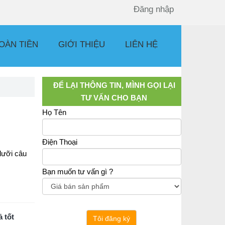
Đăng nhập
OÀN TIỀN
GIỚI THIỆU
LIÊN HỆ
ĐỂ LẠI THÔNG TIN, MÌNH GỌI LẠI
TƯ VẤN CHO BẠN
Họ Tên
Điện Thoại
lưỡi câu
Bạn muốn tư vấn gì ?
 tốt
Tôi đăng ký