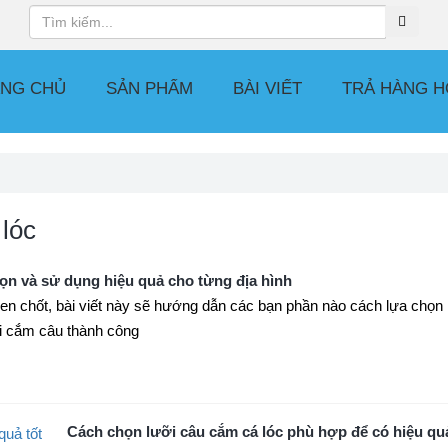
NG CHỦ
SẢN PHẨM
BÀI VIẾT
TRẢ HÀNG H
 lóc
họn và sử dụng hiệu quả cho từng địa hình
hen chốt, bài viết này sẽ hướng dẫn các bạn phần nào cách lựa chọn 
i cắm câu thành công
Cách chọn lưỡi câu cắm cá lóc phù hợp để có hiệu quả