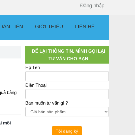
Đăng nhập
OÀN TIỀN
GIỚI THIỆU
LIÊN HỆ
ĐỂ LẠI THÔNG TIN, MÌNH GỌI LẠI
TƯ VẤN CHO BẠN
Họ Tên
Điện Thoại
quả bằng
Bạn muốn tư vấn gì ?
i mồi
Tôi đăng ký