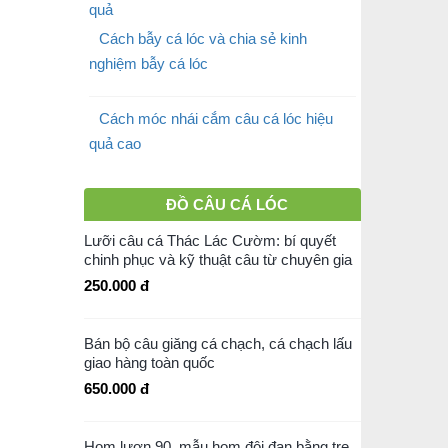
Cách bẫy cá lóc và chia sẻ kinh
nghiệm bẫy cá lóc
Cách móc nhái cắm câu cá lóc hiệu
quả cao
ĐỒ CÂU CÁ LÓC
Lưỡi câu cá Thác Lác Cườm: bí quyết
chinh phục và kỹ thuật câu từ chuyên gia
250.000 đ
Bán bộ câu giăng cá chạch, cá chạch lấu
giao hàng toàn quốc
650.000 đ
Hom lươn 90, mẫu hom đôi đan bằng tre