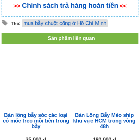
Chính sách trả hàng hoàn tiền
>>
<<
mua bẫy chuột cống ở Hồ Chí Minh
Thẻ:
Sản phẩm liên quan
Bán lồng bẫy sóc các loại
Bán Lồng Bẫy Mèo ship
có móc treo mồi bên trong
khu vực HCM trong vòng
bẫy
48h
35.000 đ
180.000 đ