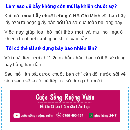
Làm sao để bẫy không còn mùi lạ khiến chuột sợ?
Khi mới
mua bẫy chuột cống ở Hồ Chí Minh
về, bạn hãy
lấy rơm rạ hoặc giấy báo đốt lửa sơ qua toàn bộ lồng bẫy.
Việc này giúp loại bỏ mùi thép mới và mùi hơi người,
khiến chuột bớt cảnh giác khi đi vào bẫy.
Tôi có thể tái sử dụng bẫy bao nhiêu lần?
Với chất liệu lưới chì 1.2cm chắc chắn, bạn có thể sử dụng
bẫy hàng trăm lần.
Sau mỗi lần bắt được chuột, bạn chỉ cần dội nước sôi vệ
sinh sạch sẽ là có thể tiếp tục sử dụng như mới.