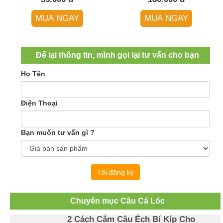
MUA NGAY
MUA NGAY
Để lại thông tin, mình gọi lại tư vấn cho bạn
Họ Tên
Điện Thoại
Bạn muốn tư vấn gì ?
Tôi đăng ký
Chuyên mục Câu Cá Lóc
2 Cách Cắm Câu Ếch Bí Kíp Cho