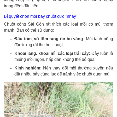
trong đêm đầu tiên.
Bí quyết chọn mồi bẫy chuột cực "nhạy"
Chuột cống Sài Gòn rất thích các loại mồi có mùi thơm
mạnh. Bạn có thể sử dụng:
Đầu tôm, vỏ tôm rang ốc bu vàng:
Mùi tanh nồng
đặc trưng rất thu hút chuột.
Khoai lang, khoai mì, các loại trái cây:
Đây luôn là
miếng mồi ngon, hấp dẫn không thể bỏ qua.
Kinh nghiệm:
Nên thay đổi mồi thường xuyên nếu
đặt nhiều bẫy cùng lúc để tránh việc chuột quen mùi.