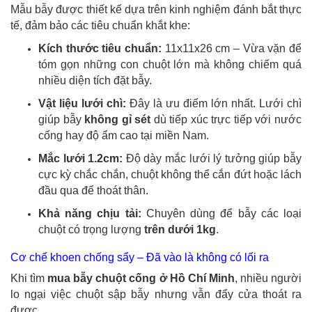
Mẫu bẫy được thiết kế dựa trên kinh nghiệm đánh bắt thực
tế, đảm bảo các tiêu chuẩn khắt khe:
Kích thước tiêu chuẩn:
11x11x26
cm – Vừa vặn để
tóm gọn những con chuột lớn mà không chiếm quá
nhiều diện tích đặt bẫy.
Vật liệu lưới chì:
Đây là ưu điểm lớn nhất. Lưới chì
giúp bẫy
không gỉ sét
dù tiếp xúc trực tiếp với nước
cống hay độ ẩm cao tại miền Nam.
Mắc lưới 1.2cm:
Độ dày mắc lưới lý tưởng giúp bẫy
cực kỳ chắc chắn, chuột không thể cắn đứt hoặc lách
đầu qua để thoát thân.
Khả năng chịu tải:
Chuyên dùng để bẫy các loại
chuột có trọng lượng
trên dưới 1kg
.
Cơ chế khoen chống sẩy – Đã vào là không có lối ra
Khi tìm
mua bẫy chuột cống ở Hồ Chí Minh
, nhiều người
lo ngại việc chuột sập bẫy nhưng vẫn đẩy cửa thoát ra
được.