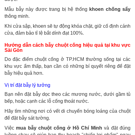
Mẫu bẫy này được trang bị hệ thống
khoen chống sẩy
thông minh.
Khi cửa sập, khoen sẽ tự động khóa chặt, giữ cố định cánh
cửa, đảm bảo tỉ lệ bắt dính đạt 100%.
Hướng dẫn cách bẫy chuột cống hiệu quả tại khu vực
Sài Gòn
Do đặc điểm chuột cống ở TP.HCM thường sống tại các
khu vực ẩm thấp, bạn cần có những bí quyết riêng để đặt
bẫy hiệu quả hơn.
Vị trí đặt bẫy lý tưởng
Bạn nên đặt bẫy dọc theo các mương nước, dưới gầm tủ
bếp, hoặc cạnh các lỗ cống thoát nước.
Hãy tìm những nơi có vết di chuyển bóng loáng của chuột
để đặt bẫy sát tường.
Việc
mua bẫy chuột cống ở Hồ Chí Minh
và đặt đúng
luồng chạy sẽ giúp bạn thu hoạch "chiến lợi phẩm" ngay