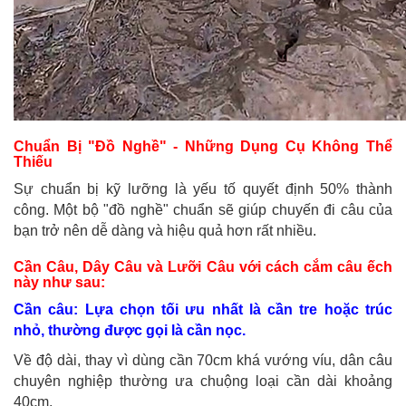
Chuẩn Bị "Đồ Nghề" - Những Dụng Cụ Không Thể
Thiếu
Sự chuẩn bị kỹ lưỡng là yếu tố quyết định 50% thành
công. Một bộ "đồ nghề" chuẩn sẽ giúp chuyến đi câu của
bạn trở nên dễ dàng và hiệu quả hơn rất nhiều.
Cần Câu, Dây Câu và Lưỡi Câu với cách cắm câu ếch
này như sau:
Cần câu: Lựa chọn tối ưu nhất là cần tre hoặc trúc
nhỏ, thường được gọi là cần nọc.
Về độ dài, thay vì dùng cần 70cm khá vướng víu, dân câu
chuyên nghiệp thường ưa chuộng loại cần dài khoảng
40cm.