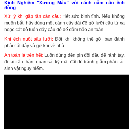
Kinh Nghiệm "Xương Máu" với cách cắm câu ếch
đồng
Xử lý khi gặp rắn cắn câu:
Hết sức bình tĩnh. Nếu không
muốn bắt, hãy dùng một cành cây dài để gỡ lưỡi câu từ xa
hoặc cắt bỏ luôn dây câu đó để đảm bảo an toàn.
Khi ếch nuốt sâu lưỡi:
Đôi khi không thể gỡ, bạn đành
phải cắt dây và gỡ khi về nhà.
An toàn là trên hết:
Luôn dùng đèn pin đội đầu để rảnh tay,
đi lại cẩn thận, quan sát kỹ mặt đất để tránh giẫm phải các
sinh vật nguy hiểm.