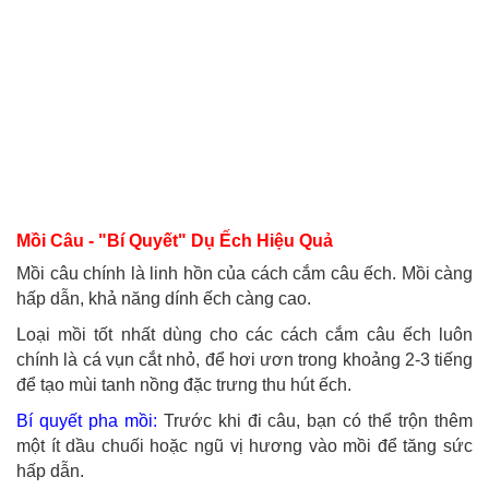
Mồi Câu - "Bí Quyết" Dụ Ếch Hiệu Quả
Mồi câu chính là linh hồn của cách cắm câu ếch. Mồi càng
hấp dẫn, khả năng dính ếch càng cao.
Loại mồi tốt nhất dùng cho các cách cắm câu ếch luôn
chính là cá vụn cắt nhỏ, để hơi ươn trong khoảng 2-3 tiếng
để tạo mùi tanh nồng đặc trưng thu hút ếch.
Bí quyết pha mồi:
Trước khi đi câu, bạn có thể trộn thêm
một ít dầu chuối hoặc ngũ vị hương vào mồi để tăng sức
hấp dẫn.