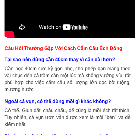
Câu Hỏi Thường Gặp Với Cách Cắm Câu Ếch Đồng
Tại sao nên dùng cần 40cm thay vì cần dài hơn?
Cần nọc 40cm cực kỳ gọn nhẹ, cho phép bạn mang theo
vài chục đến cả trăm cần một lúc mà không vướng víu, rất
phù hợp cho việc cắm câu số lượng lớn dọc bờ ruộng,
mương nước.
Ngoài cá vụn, có thể dùng mồi gì khác không?
Có thể. Giun đất, châu chấu, dế cũng là mồi ếch rất thích.
Tuy nhiên, cá vụn ươn vẫn được xem là mồi "bén" và dễ
kiếm nhất.