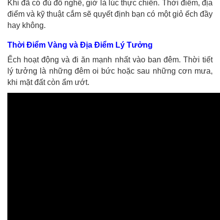
Khi đã có đủ đồ nghề, giờ là lúc thực chiến. Thời điểm, địa
điểm và kỹ thuật cắm sẽ quyết định bạn có một giỏ ếch đầy
hay không.
Thời Điểm Vàng và Địa Điểm Lý Tưởng
Ếch hoạt động và đi ăn mạnh nhất vào ban đêm. Thời tiết
lý tưởng là những đêm oi bức hoặc sau những cơn mưa,
khi mặt đất còn ẩm ướt.