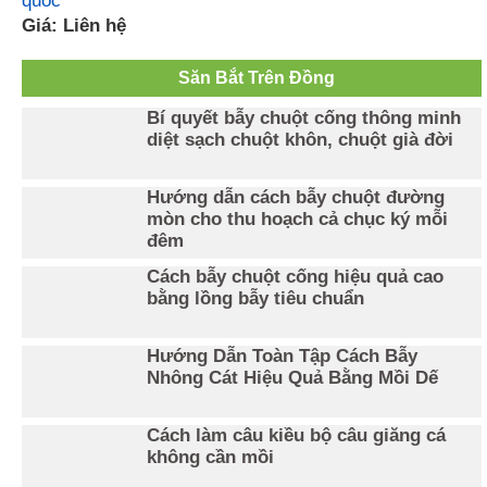
quốc
Giá: Liên hệ
Săn Bắt Trên Đồng
Bí quyết bẫy chuột cống thông minh
diệt sạch chuột khôn, chuột già đời
Hướng dẫn cách bẫy chuột đường
mòn cho thu hoạch cả chục ký mỗi
đêm
Cách bẫy chuột cống hiệu quả cao
bằng lồng bẫy tiêu chuẩn
Hướng Dẫn Toàn Tập Cách Bẫy
Nhông Cát Hiệu Quả Bằng Mồi Dế
Cách làm câu kiều bộ câu giăng cá
không cần mồi