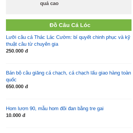
quả cao
Đồ Câu Cá Lóc
Lưỡi câu cá Thác Lác Cườm: bí quyết chinh phục và kỹ
thuật câu từ chuyên gia
250.000 đ
Bán bộ câu giăng cá chạch, cá chạch lấu giao hàng toàn
quốc
650.000 đ
Hom lươn 90, mẫu hom đôi đan bằng tre gai
10.000 đ