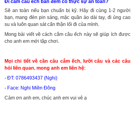
Đi cắm câu ếch ban đêm có thực sự an toàn?
Sẽ an toàn nếu bạn chuẩn bị kỹ. Hãy đi cùng 1-2 người
bạn, mang đèn pin sáng, mặc quần áo dài tay, đi ủng cao
su và luôn quan sát cẩn thận lối đi của mình.
Mong bài viết về cách cắm câu ếch này sẽ giúp ích được
cho anh em mới tập chơi.
Mọi chi tiết về cần câu cắm ếch, lưỡi câu và các câu
hỏi liên quan, mong anh em liên hệ:
- ĐT: 0786493437 (Nghị)
- Face: Nghị Miền Đông
Cảm ơn anh em, chúc anh em vui vẻ ạ