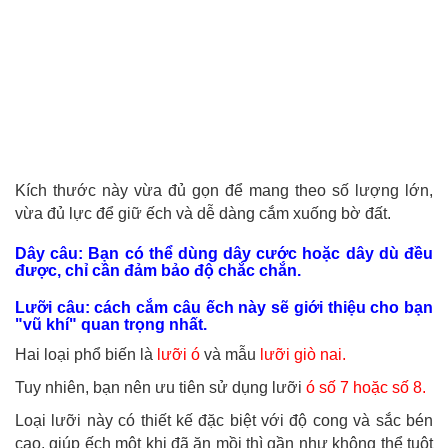
Kích thước này vừa đủ gọn để mang theo số lượng lớn,
vừa đủ lực để giữ ếch và dễ dàng cắm xuống bờ đất.
Dây câu: Bạn có thể dùng dây cước hoặc dây dù đều
được, chỉ cần đảm bảo độ chắc chắn.
Lưỡi câu: cách cắm câu ếch này sẽ giới thiệu cho bạn
"vũ khí" quan trọng nhất.
Hai loại phổ biến là
lưỡi ó
và mẫu
lưỡi giò nai.
Tuy nhiên, bạn nên ưu tiên sử dụng lưỡi
ó số 7 hoặc số 8.
Loại lưỡi này có thiết kế đặc biệt với độ cong và sắc bén
cao, giúp ếch một khi đã ăn mồi thì gần như không thể tuột